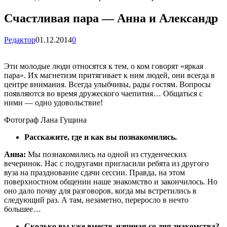
Счастливая пара — Анна и Александр
Редактор
01.12.2014
0
Эти молодые люди относятся к тем, о ком говорят «яркая
пара». Их магнетизм притягивает к ним людей, они всегда в
центре внимания. Всегда улыбчивы, рады гостям. Вопросы
появляются во время дружеского чаепития… Общаться с
ними — одно удовольствие!
Фотограф Лана
Гущина
Расскажите, где и как вы познакомились.
Анна:
Мы познакомились на одной из студенческих
вечеринок. Нас с подругами пригласили ребята из другого
вуза на празднование сдачи сессии. Правда, на этом
поверхностном общении наше знакомство и закончилось. Но
оно дало почву для разговоров, когда мы встретились в
следующий раз. А там, незаметно, переросло в нечто
большее…
Сколько вы уже вместе, начиная со дня знакомства
?