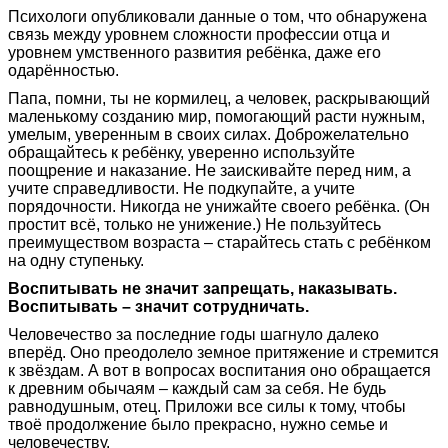
Психологи опубликовали данные о том, что обнаружена
связь между уровнем сложности профессии отца и
уровнем умственного развития ребёнка, даже его
одарённостью.
Папа, помни, ты не кормилец, а человек, раскрывающий
маленькому созданию мир, помогающий расти нужным,
умелым, уверенным в своих силах. Доброжелательно
обращайтесь к ребёнку, уверенно используйте
поощрение и наказание. Не заискивайте перед ним, а
учите справедливости. Не подкупайте, а учите
порядочности. Никогда не унижайте своего ребёнка. (Он
простит всё, только не унижение.) Не пользуйтесь
преимуществом возраста – старайтесь стать с ребёнком
на одну ступеньку.
Воспитывать не значит запрещать, наказывать.
Воспитывать – значит сотрудничать.
Человечество за последние годы шагнуло далеко
вперёд. Оно преодолело земное притяжение и стремится
к звёздам. А вот в вопросах воспитания оно обращается
к древним обычаям – каждый сам за себя. Не будь
равнодушным, отец. Приложи все силы к тому, чтобы
твоё продолжение было прекрасно, нужно семье и
человечеству.