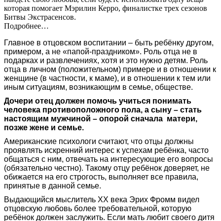
которая помогает Мэрилин Керро, финалистке трех сезонов
Битвы Экстрасенсов.
Подробнее…
Главное в отцовском воспитании – быть ребёнку другом,
примером, а не «папой-праздником». Роль отца не в
подарках и развлечениях, хотя и это нужно детям. Роль
отца в личном (положительном) примере и в отношении к
женщине (в частности, к маме), и в отношении к тем или
иным ситуациям, возникающим в семье, обществе.
Дочери отец должен помочь учиться понимать
человека противоположного пола, а сыну – стать
настоящим мужчиной – опорой сначала матери,
позже жене и семье.
Американские психологи считают, что отцы должны
проявлять искренний интерес к успехам ребёнка, часто
общаться с ним, отвечать на интересующие его вопросы
(обязательно честно). Такому отцу ребёнок доверяет, не
обижается на его строгость, выполняет все правила,
принятые в данной семье.
Выдающийся мыслитель XX века Эрих Фромм видел
отцовскую любовь более требовательной, которую
ребёнок должен заслужить. Если мать любит своего дитя