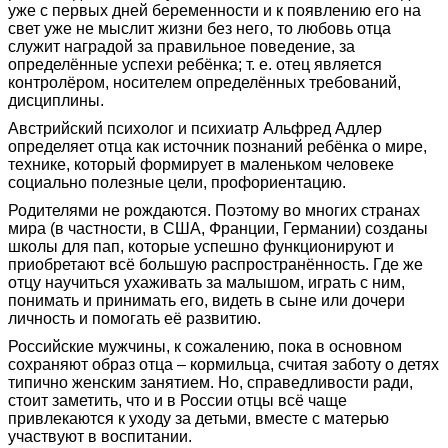
уже с первых дней беременности и к появлению его на
свет уже не мыслит жизни без него, то любовь отца
служит наградой за правильное поведение, за
определённые успехи ребёнка; т. е. отец является
контролёром, носителем определённых требований,
дисциплины.
Австрийский психолог и психиатр Альфред Адлер
определяет отца как источник познаний ребёнка о мире,
технике, который формирует в маленьком человеке
социально полезные цели, профориентацию.
Родителями не рождаются. Поэтому во многих странах
мира (в частности, в США, Франции, Германии) созданы
школы для пап, которые успешно функционируют и
приобретают всё большую распространённость. Где же
отцу научиться ухаживать за малышом, играть с ним,
понимать и принимать его, видеть в сыне или дочери
личность и помогать её развитию.
Российские мужчины, к сожалению, пока в основном
сохраняют образ отца – кормильца, считая заботу о детях
типично женским занятием. Но, справедливости ради,
стоит заметить, что и в России отцы всё чаще
привлекаются к уходу за детьми, вместе с матерью
участвуют в воспитании.