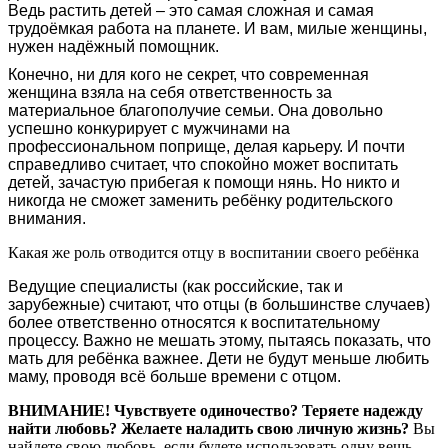
Ведь растить детей – это самая сложная и самая
трудоёмкая работа на планете. И вам, милые женщины,
нужен надёжный помощник.
Конечно, ни для кого не секрет, что современная
женщина взяла на себя ответственность за
материальное благополучие семьи. Она довольно
успешно конкурирует с мужчинами на
профессиональном поприще, делая карьеру. И почти
справедливо считает, что спокойно может воспитать
детей, зачастую прибегая к помощи нянь. Но никто и
никогда не сможет заменить ребёнку родительского
внимания.
Какая же роль отводится отцу в воспитании своего ребёнка
Ведущие специалисты (как российские, так и
зарубежные) считают, что отцы (в большинстве случаев)
более ответственно относятся к воспитательному
процессу. Важно не мешать этому, пытаясь показать, что
мать для ребёнка важнее. Дети не будут меньше любить
маму, проводя всё больше времени с отцом.
ВНИМАНИЕ!
Чувствуете одиночество? Теряете надежду
найти любовь? Желаете наладить свою личную жизнь?
Вы
найдете свою любовь, если будете использовать одну вещь