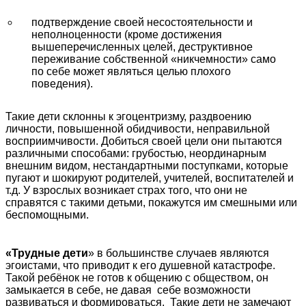
подтверждение своей несостоятельности и
неполноценности (кроме достижения
вышеперечисленных целей, деструктивное
переживание собственной «никчемности» само
по себе может являться целью плохого
поведения).
Такие дети склонны к эгоцентризму, раздвоению
личности, повышенной обидчивости, неправильной
восприимчивости. Добиться своей цели они пытаются
различными способами: грубостью, неординарным
внешним видом, нестандартными поступками, которые
пугают и шокируют родителей, учителей, воспитателей и
т.д. У взрослых возникает страх того, что они не
справятся с такими детьми, покажутся им смешными или
беспомощными.
«Трудные дети
» в большинстве случаев являются
эгоистами, что приводит к его душевной катастрофе.
Такой ребёнок не готов к общению с обществом, он
замыкается в себе, не давая себе возможности
развиваться и формироваться. Такие дети не замечают