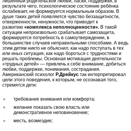
лишённый родительской любви, ласки, поддержки, в
результате чего, психологическое состояние ребёнка
ослабевает, не формируется нормальным образом. В
душе таких детей появляется чувство беззащитности,
отверженности, ненужности, что приводит к
развитию
«комплекса неполноценности».
В такой
ситуации непроизвольно срабатывает самозащита,
формируется потребность в самоутверждении, в
большинстве случаев неправильными способами. А ведь
этим детям никто не объяснил, как надо поступать в тех
или иных ситуация, как надо бороться с трудностями и
решать проблемы. Основная мотивация деятельности
«трудных детей» — привлечь к себе внимание, добиться
любви, поддержки, понимания, сострадания.
Американский психолог
Р.Дрейкус
так интерпретировал
цели этого поведения, к которым, не осознавая того,
стремятся дети:
требование внимания или комфорта;
желание показать свою власть или
демонстративное неповиновение;
месть, возмездие;