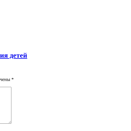
ия детей
ечены
*