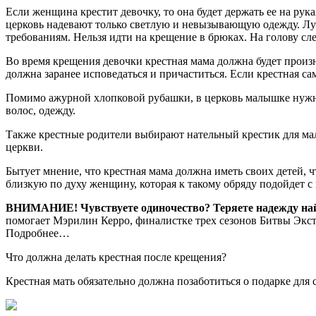
Если женщина крестит девочку, то она будет держать ее на рук
церковь надевают только светлую и невызывающую одежду. Лучш
требованиям. Нельзя идти на крещение в брюках. На голову сл
Во время крещения девочки крестная мама должна будет произн
должна заранее исповедаться и причаститься. Если крестная сам
Помимо ажурной хлопковой рубашки, в церковь малышке нужно 
волос, одежду.
Также крестные родители выбирают нательный крестик для мал
церкви.
Бытует мнение, что крестная мама должна иметь своих детей, 
близкую по духу женщину, которая к такому обряду подойдет
ВНИМАНИЕ!
Чувствуете одиночество? Теряете надежду н
помогает Мэрилин Керро, финалистке трех сезонов Битвы Экст
Подробнее…
Что должна делать крестная после крещения?
Крестная мать обязательно должна позаботиться о подарке для