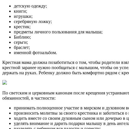
детскую одежду;
книги;
игрушки;
серебряную ложку;
крестик;
предметы личного пользования для малыша;
Библию;
серьги;
браслет;
именной фотоальбом.
Крестная мама должна позаботиться о том, чтобы родители взя
крестной заранее нужно пообщаться с малышом, чтобы он успел
держать на руках. Ребенку должно быть комфортно рядом с кр
По светским и церковным канонам после крещения устраивают з
обязанностей, в частности:
принимать полноценное участие в мирском и духовном в
произносить молитвы за своего крестника и заботиться о
ходить вместе со своим духовным сыном или дочерью в ц
уделять внимание и дарить подарки малышу в день ангела
разделять с ребенком все радости и горести;