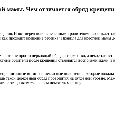
ой мамы. Чем отличается обряд крещен
щения. И вот перед новоиспеченными родителями возникает зад
 и как проходит крещение ребенка? Правила
для крестной мамы д
— это не просто церковный обряд и торжество, а некое таинство
рестные родители после крещения становятся восприемниками и об
ь непрописанные истины и негласные положения, которые должн
едь такой церковный обряд проводится на духовном уровне. Ме
ать и отец клянутся во всем помогать малышу.