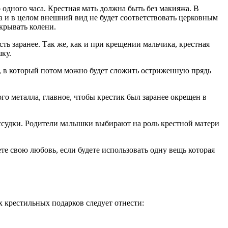
 одного часа. Крестная мать должна быть без макияжа. В
а и в целом внешний вид не будет соответствовать церковным
крывать колени.
ть заранее. Так же, как и при крещении мальчика, крестная
шку.
, в который потом можно будет сложить остриженную прядь
о металла, главное, чтобы крестик был заранее окрещен в
рассудки. Родители малышки выбирают на роль крестной матери
е свою любовь, если будете использовать одну вещь которая
х крестильных подарков следует отнести: