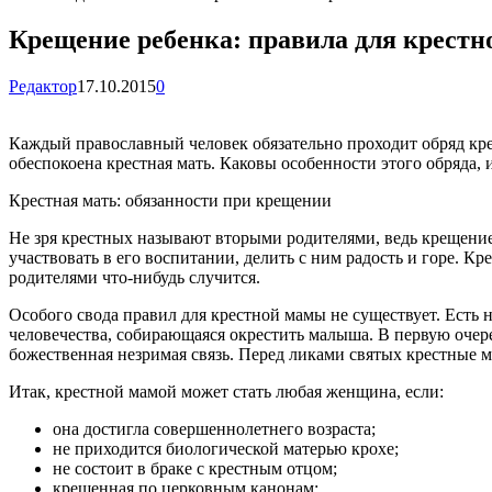
Крещение ребенка: правила для крестн
Редактор
17.10.2015
0
Каждый православный человек обязательно проходит обряд кре
обеспокоена крестная мать. Каковы особенности этого обряда,
Крестная мать: обязанности при крещении
Не зря крестных называют вторыми родителями, ведь крещение 
участвовать в его воспитании, делить с ним радость и горе. К
родителями что-нибудь случится.
Особого свода правил для крестной мамы не существует. Ест
человечества, собирающаяся окрестить малыша. В первую очер
божественная незримая связь. Перед ликами святых крестные м
Итак, крестной мамой может стать любая женщина, если:
она достигла совершеннолетнего возраста;
не приходится биологической матерью крохе;
не состоит в браке с крестным отцом;
крещенная по церковным канонам;