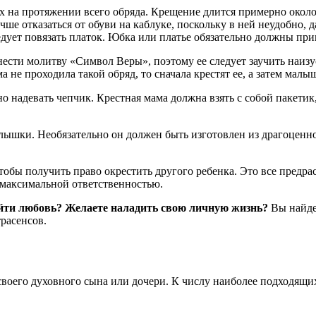
ах на протяжении всего обряда. Крещение длится примерно около
е отказаться от обуви на каблуке, поскольку в ней неудобно, д
едует повязать платок. Юбка или платье обязательно должны при
ести молитву «Символ Веры», поэтому ее следует заучить наизус
а не проходила такой обряд, то сначала крестят ее, а затем малы
надевать чепчик. Крестная мама должна взять с собой пакетик
ышки. Необязательно он должен быть изготовлен из драгоценног
чтобы получить право окрестить другого ребенка. Это все пред
 с максимальной ответственностью.
айти любовь? Желаете наладить свою личную жизнь?
Вы найдет
расенсов.
 своего духовного сына или дочери. К числу наиболее подходящи