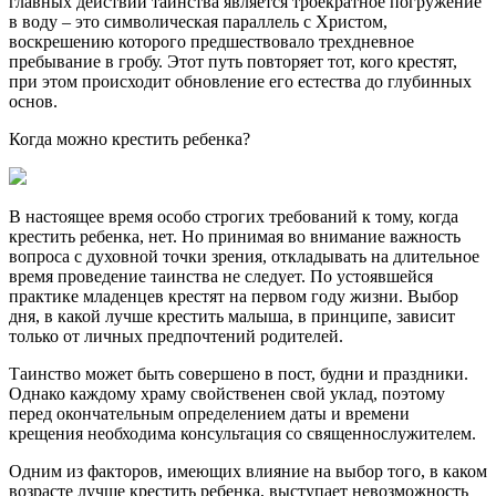
главных действий таинства является троекратное погружение
в воду – это символическая параллель с Христом,
воскрешению которого предшествовало трехдневное
пребывание в гробу. Этот путь повторяет тот, кого крестят,
при этом происходит обновление его естества до глубинных
основ.
Когда можно крестить ребенка?
В настоящее время особо строгих требований к тому, когда
крестить ребенка, нет. Но принимая во внимание важность
вопроса с духовной точки зрения, откладывать на длительное
время проведение таинства не следует. По устоявшейся
практике младенцев крестят на первом году жизни. Выбор
дня, в какой лучше крестить малыша, в принципе, зависит
только от личных предпочтений родителей.
Таинство может быть совершено в пост, будни и праздники.
Однако каждому храму свойственен свой уклад, поэтому
перед окончательным определением даты и времени
крещения необходима консультация со священнослужителем.
Одним из факторов, имеющих влияние на выбор того, в каком
возрасте лучше крестить ребенка, выступает невозможность