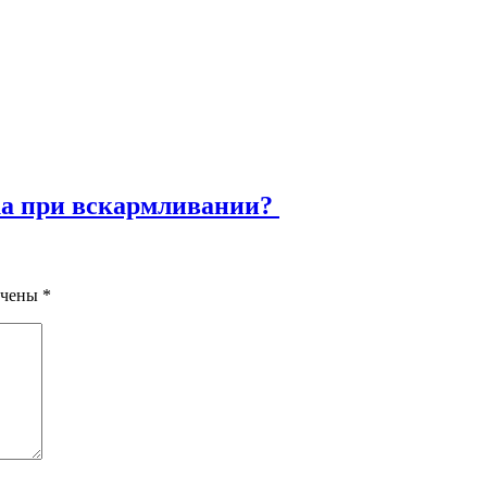
ка при вскармливании?
ечены
*