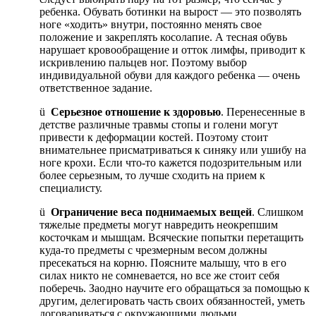
ребенка. Обувать ботинки на вырост — это позволять
ноге «ходить» внутри, постоянно менять свое
положение и закреплять косолапие. А тесная обувь
нарушает кровообращение и отток лимфы, приводит к
искривлению пальцев ног. Поэтому выбор
индивидуальной обуви для каждого ребенка — очень
ответственное задание.
ü
Серьезное отношение к здоровью
. Перенесенные в
детстве различные травмы стопы и голени могут
привести к деформации костей. Поэтому стоит
внимательнее присматриваться к синяку или ушибу на
ноге крохи. Если что-то кажется подозрительным или
более серьезным, то лучше сходить на прием к
специалисту.
ü
Ограничение веса поднимаемых вещей
. Слишком
тяжелые предметы могут навредить неокрепшим
косточкам и мышцам. Всяческие попытки перетащить
куда-то предметы с чрезмерным весом должны
пресекаться на корню. Поясните малышу, что в его
силах никто не сомневается, но все же стоит себя
поберечь. Заодно научите его обращаться за помощью к
другим, делегировать часть своих обязанностей, уметь
договариваться с окружающими людьми.