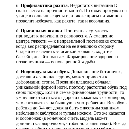
ü
Профилактика рахита
. Недостаток витамина D
сказывается на прочности костей. Поэтому прогулки на
улице в солнечные деньки, а также прием витаминов
позволит избежать как рахита, так и косолапия.
ü
Правильная осанка
. Постоянная сутулость
приводит к нарушению равновесия. А смещение
центра тяжести — к неправильной постановке стопы,
когда вес распределяется на её внешнюю сторону.
Старайтесь следить за осанкой малыша, ходите в
бассейн, делайте массаж. Формирование здорового
позвоночника — основа ровной ходьбы.
ü
Индивидуальная обувь
. Донашивание ботиночек,
доставшихся по наследству, может привести к
деформации стопы. Прежний владелец обладал
уникальной формой ноги, поэтому растоптал обувь под
свою походку. Если в семье финансовые трудности, то
уж лучше отказаться от дорогих кожаных экземпляров,
чем соглашаться на бывшую в употреблении. Вся обувь
ребенка до 3-4 лет должна быть с жестким задником,
небольшим каблуком и тупым носком. Это же касается
и босоножек (в конечном счете, модель может
дополняться дырочками, чтобы нога «дышала»). Всегда
следует выбирать пару на тот размер, что сейчас у